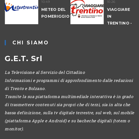
10.49
10.26
NALE
METEO DEL
VIAGGIARE
-
POMERIGGIO
IN
IO
TRENTINO -
MATTINA
CHI SIAMO
G.E.T. Srl
La Televisione al Servizio del Cittadino
Informazioni e programmi di approfondimento dalle redazioni
di Trento e Bolzano.
Tramite la sua piattaforma multimediale interattiva è in grado
di trasmettere contenuti sia propri che di terzi, sia in alta che
bassa definizione, sulla tv digitale terrestre, sul web, sul mobile
(piattaforma Apple e Android) e su bacheche digitali (totem o
monitor).