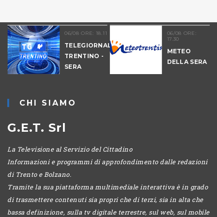
06/08 ORE: 18.11
06/08 ORE:
17.30
TELEGIORNALE
METEO
TRENTINO -
DELLA SERA
SERA
-
CHI SIAMO
G.E.T. Srl
La Televisione al Servizio del Cittadino
Informazioni e programmi di approfondimento dalle redazioni
di Trento e Bolzano.
Tramite la sua piattaforma multimediale interattiva è in grado
di trasmettere contenuti sia propri che di terzi, sia in alta che
bassa definizione, sulla tv digitale terrestre, sul web, sul mobile