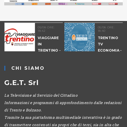
05/08 ORE:
05/08 ORE:
18.42
18.40
VIAGGIARE
TRENTINO
IN
TV
TRENTINO -
ECONOMIA -
CANTIERI
EDIZIONE
SERALE
CHI SIAMO
G.E.T. Srl
La Televisione al Servizio del Cittadino
Informazioni e programmi di approfondimento dalle redazioni
di Trento e Bolzano.
Tramite la sua piattaforma multimediale interattiva è in grado
di trasmettere contenuti sia propri che di terzi, sia in alta che