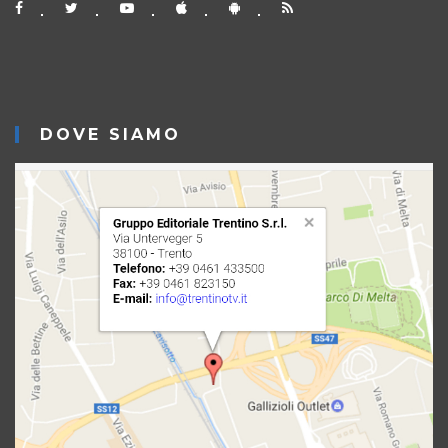
DOVE SIAMO