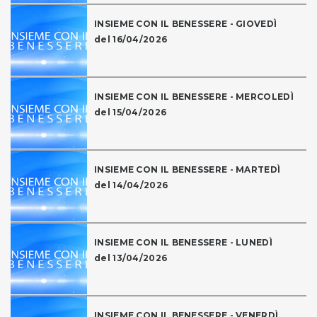
INSIEME CON IL BENESSERE - GIOVEDÌ
del 16/04/2026
INSIEME CON IL BENESSERE - MERCOLEDÌ
del 15/04/2026
INSIEME CON IL BENESSERE - MARTEDÌ
del 14/04/2026
INSIEME CON IL BENESSERE - LUNEDÌ
del 13/04/2026
INSIEME CON IL BENESSERE - VENERDÌ