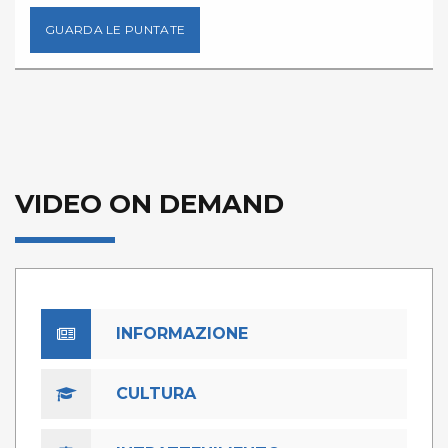
GUARDA LE PUNTATE
VIDEO ON DEMAND
INFORMAZIONE
CULTURA