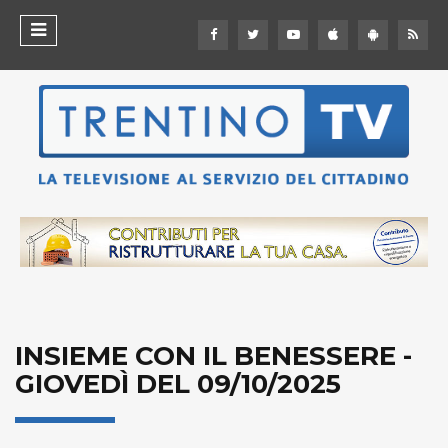
INSIEME CON IL BENESSERE -
GIOVEDÌ DEL 09/10/2025