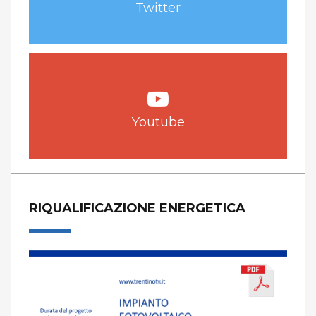
Twitter
Youtube
RIQUALIFICAZIONE ENERGETICA