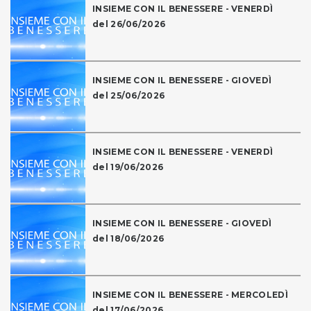
INSIEME CON IL BENESSERE - VENERDÌ
del 26/06/2026
INSIEME CON IL BENESSERE - GIOVEDÌ
del 25/06/2026
INSIEME CON IL BENESSERE - VENERDÌ
del 19/06/2026
INSIEME CON IL BENESSERE - GIOVEDÌ
del 18/06/2026
INSIEME CON IL BENESSERE - MERCOLEDÌ
del 17/06/2026