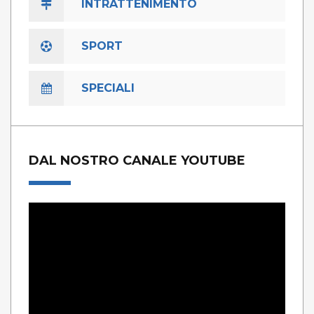
INTRATTENIMENTO
SPORT
SPECIALI
DAL NOSTRO CANALE YOUTUBE