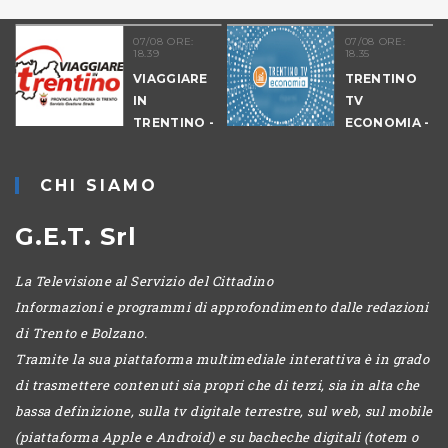
07/08 ORE:
07/08 ORE:
18.39
18.35
VIAGGIARE
TRENTINO
IN
TV
9
TRENTINO -
ECONOMIA -
CANTIERI
EDIZIONE
SERALE
CHI SIAMO
G.E.T. Srl
La Televisione al Servizio del Cittadino
Informazioni e programmi di approfondimento dalle redazioni
di Trento e Bolzano.
Tramite la sua piattaforma multimediale interattiva è in grado
di trasmettere contenuti sia propri che di terzi, sia in alta che
bassa definizione, sulla tv digitale terrestre, sul web, sul mobile
(piattaforma Apple e Android) e su bacheche digitali (totem o