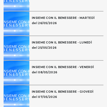
INSIEME CON IL BENESSERE - MARTEDÌ
del 26/05/2026
INSIEME CON IL BENESSERE - LUNEDÌ
del 25/05/2026
INSIEME CON IL BENESSERE - VENERDÌ
del 08/05/2026
INSIEME CON IL BENESSERE - GIOVEDÌ
del 07/05/2026