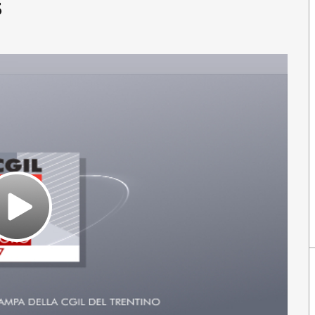
5
Play
Video