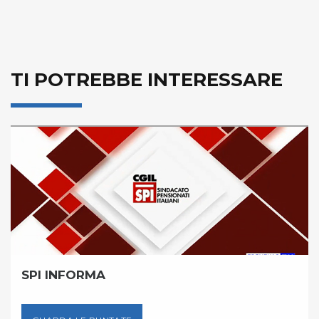
TI POTREBBE INTERESSARE
SPI INFORMA