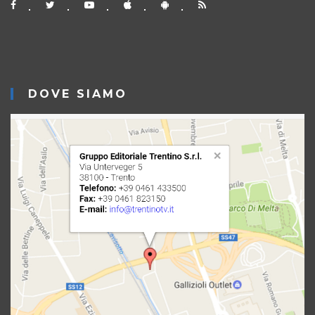
DOVE SIAMO