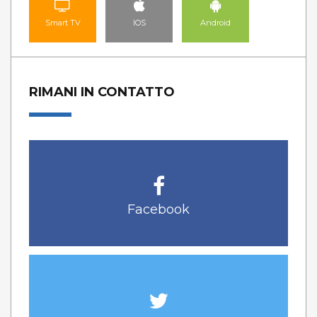
Smart TV
IOS
Android
RIMANI IN CONTATTO
Facebook