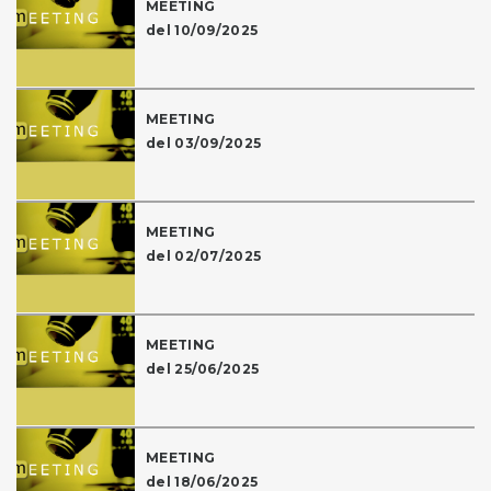
MEETING
del 10/09/2025
MEETING
del 03/09/2025
MEETING
del 02/07/2025
MEETING
del 25/06/2025
MEETING
del 18/06/2025