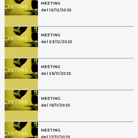
MEETING
del 10/12/2025
MEETING
del 03/12/2025
MEETING
del 26/11/2025
MEETING
del 19/11/2025
MEETING
del 12/11/2025