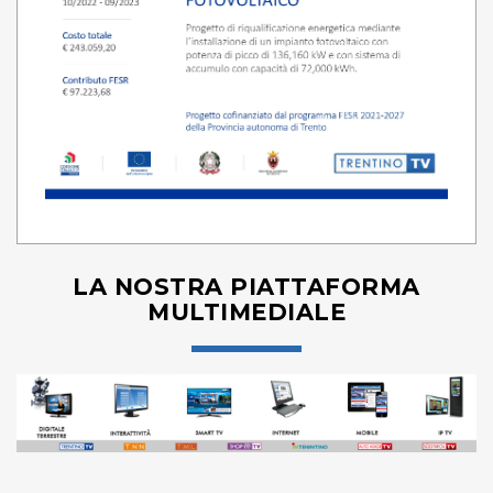
LA NOSTRA PIATTAFORMA
MULTIMEDIALE