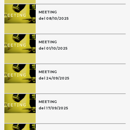
MEETING
del 08/10/2025
MEETING
del 01/10/2025
MEETING
del 24/09/2025
MEETING
del 17/09/2025