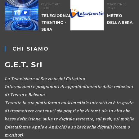
09/08 ORE:
09/08 ORE:
18.10
17.30
TELEGIORNALE
METEO
TRENTINO -
DELLA SERA
-
SERA
CHI SIAMO
G.E.T. Srl
La Televisione al Servizio del Cittadino
Informazioni e programmi di approfondimento dalle redazioni
di Trento e Bolzano.
Tramite la sua piattaforma multimediale interattiva è in grado
di trasmettere contenuti sia propri che di terzi, sia in alta che
bassa definizione, sulla tv digitale terrestre, sul web, sul mobile
(piattaforma Apple e Android) e su bacheche digitali (totem o
monitor).