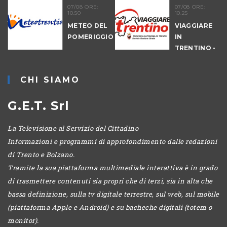
21
07/08 ORE:
07/08 ORE:
10.50
10.25
NALE
METEO DEL
VIAGGIARE
-
POMERIGGIO
IN
IO
TRENTINO -
MATTINA
CHI SIAMO
G.E.T. Srl
La Televisione al Servizio del Cittadino
Informazioni e programmi di approfondimento dalle redazioni
di Trento e Bolzano.
Tramite la sua piattaforma multimediale interattiva è in grado
di trasmettere contenuti sia propri che di terzi, sia in alta che
bassa definizione, sulla tv digitale terrestre, sul web, sul mobile
(piattaforma Apple e Android) e su bacheche digitali (totem o
monitor).