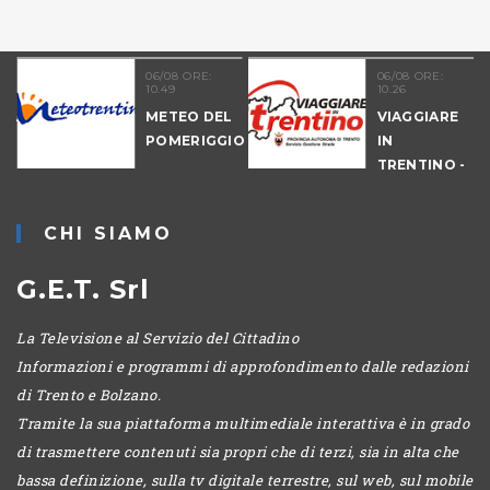
06/08 ORE:
06/08 ORE:
10.49
10.26
NALE
METEO DEL
VIAGGIARE
-
POMERIGGIO
IN
IO
TRENTINO -
MATTINA
CHI SIAMO
G.E.T. Srl
La Televisione al Servizio del Cittadino
Informazioni e programmi di approfondimento dalle redazioni
di Trento e Bolzano.
Tramite la sua piattaforma multimediale interattiva è in grado
di trasmettere contenuti sia propri che di terzi, sia in alta che
bassa definizione, sulla tv digitale terrestre, sul web, sul mobile