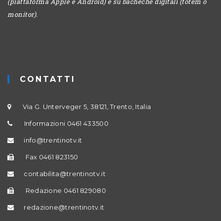
(piattaforma Apple e Android) e su bacheche digitali (totem o
monitor).
CONTATTI
Via G. Unterveger 5, 38121, Trento, Italia
Informazioni 0461 433500
info@trentinotv.it
Fax 0461 823150
contabilita@trentinotv.it
Redazione 0461 829080
redazione@trentinotv.it