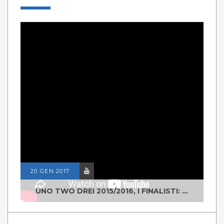
20 GEN 2017
UNO TWO DREI 2015/2016, I FINALISTI: CLASSE IV ALS ISTITUTO "DEGASPERI" BORGO VALSUGANA