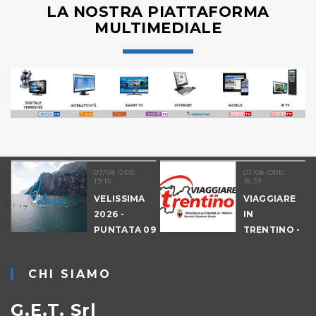
LA NOSTRA PIATTAFORMA
MULTIMEDIALE
07/08 ORE:
07/08 ORE:
19.15
18.39
VELISSIMA
VIAGGIARE
2026 -
IN
PUNTATA 09
TRENTINO -
- DRAGON
CANTIERI
HUNT
CHI SIAMO
LEVICO
G.E.T. Srl