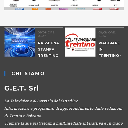
09/08 ORE:
08/08 ORE:
05.27
18.36
COLTURA
RASSEGNA
VIAGGIARE
STAMPA
IN
TRENTINO
TRENTINO -
CANTIERI
CHI SIAMO
G.E.T. Srl
La Televisione al Servizio del Cittadino
Informazioni e programmi di approfondimento dalle redazioni
di Trento e Bolzano.
Tramite la sua piattaforma multimediale interattiva è in grado