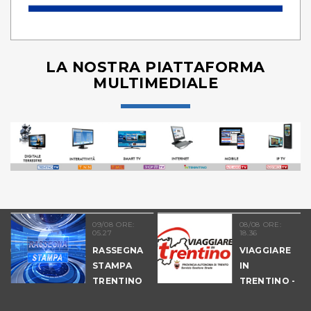
LA NOSTRA PIATTAFORMA
MULTIMEDIALE
09/08 ORE:
08/08 ORE:
05.27
18.36
COLTURA
RASSEGNA
VIAGGIARE
STAMPA
IN
TRENTINO
TRENTINO -
CANTIERI