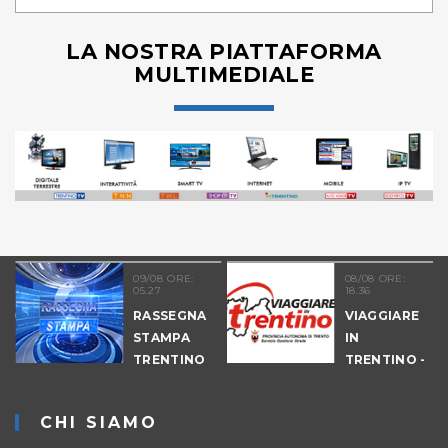
LA NOSTRA PIATTAFORMA
MULTIMEDIALE
09/08 ORE:
08/08 ORE:
05.27
18.36
COLTURA
RASSEGNA
VIAGGIARE
STAMPA
IN
TRENTINO
TRENTINO -
CANTIERI
CHI SIAMO