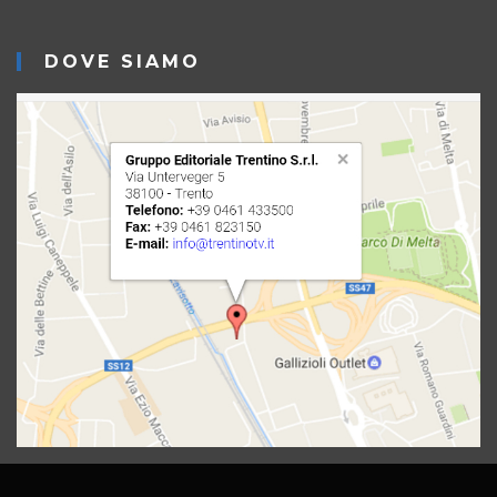
DOVE SIAMO