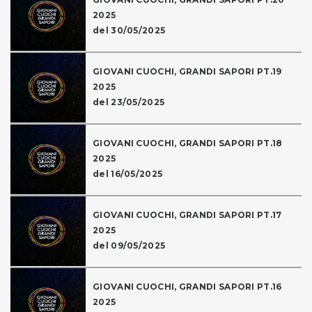
2025
del 30/05/2025
GIOVANI CUOCHI, GRANDI SAPORI PT.19
2025
del 23/05/2025
GIOVANI CUOCHI, GRANDI SAPORI PT.18
2025
del 16/05/2025
GIOVANI CUOCHI, GRANDI SAPORI PT.17
2025
del 09/05/2025
GIOVANI CUOCHI, GRANDI SAPORI PT.16
2025