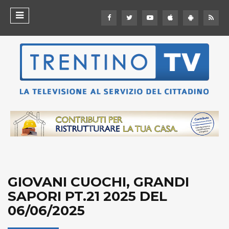
GIOVANI CUOCHI, GRANDI
SAPORI PT.21 2025 DEL
06/06/2025