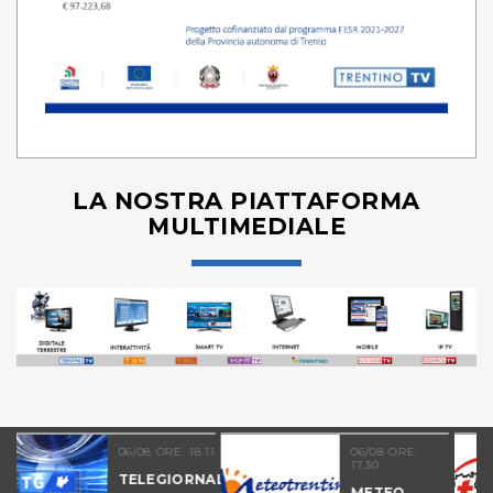
LA NOSTRA PIATTAFORMA
MULTIMEDIALE
18.11
06/08 ORE:
06/08 ORE:
17.30
16.52
RNALE
METEO
VIAGGIARE