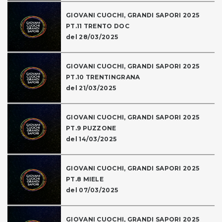
GIOVANI CUOCHI, GRANDI SAPORI 2025
PT.11 TRENTO DOC
del 28/03/2025
GIOVANI CUOCHI, GRANDI SAPORI 2025
PT.10 TRENTINGRANA
del 21/03/2025
GIOVANI CUOCHI, GRANDI SAPORI 2025
PT.9 PUZZONE
del 14/03/2025
GIOVANI CUOCHI, GRANDI SAPORI 2025
PT.8 MIELE
del 07/03/2025
GIOVANI CUOCHI, GRANDI SAPORI 2025