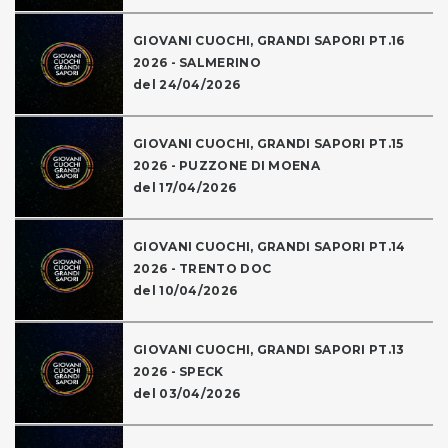
GIOVANI CUOCHI, GRANDI SAPORI PT.16
2026 - SALMERINO
del 24/04/2026
GIOVANI CUOCHI, GRANDI SAPORI PT.15
2026 - PUZZONE DI MOENA
del 17/04/2026
GIOVANI CUOCHI, GRANDI SAPORI PT.14
2026 - TRENTO DOC
del 10/04/2026
GIOVANI CUOCHI, GRANDI SAPORI PT.13
2026 - SPECK
del 03/04/2026