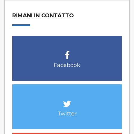
RIMANI IN CONTATTO
Facebook
Twitter