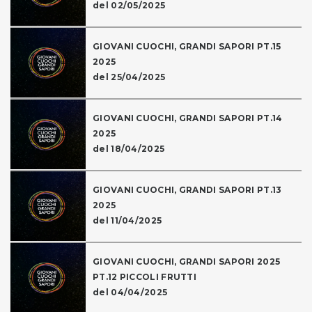
del 02/05/2025
GIOVANI CUOCHI, GRANDI SAPORI PT.15
2025
del 25/04/2025
GIOVANI CUOCHI, GRANDI SAPORI PT.14
2025
del 18/04/2025
GIOVANI CUOCHI, GRANDI SAPORI PT.13
2025
del 11/04/2025
GIOVANI CUOCHI, GRANDI SAPORI 2025
PT.12 PICCOLI FRUTTI
del 04/04/2025