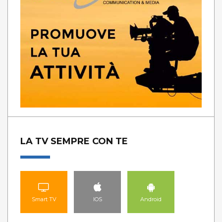
LA TV SEMPRE CON TE
Smart TV
IOS
Android