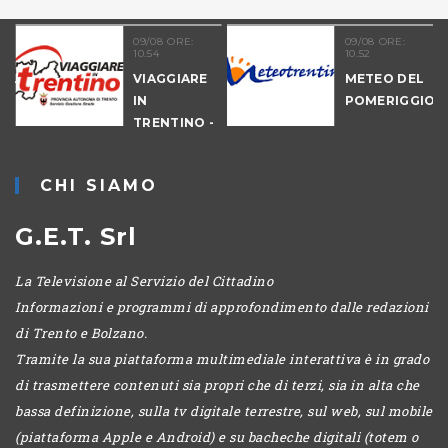
09/08 ORE:
09/08 ORE:
10.54
10.52
NALE
VIAGGIARE
METEO DEL
-
IN
POMERIGGIO
IO
TRENTINO -
MATTINA
CHI SIAMO
G.E.T. Srl
La Televisione al Servizio del Cittadino
Informazioni e programmi di approfondimento dalle redazioni
di Trento e Bolzano.
Tramite la sua piattaforma multimediale interattiva è in grado
di trasmettere contenuti sia propri che di terzi, sia in alta che
bassa definizione, sulla tv digitale terrestre, sul web, sul mobile
(piattaforma Apple e Android) e su bacheche digitali (totem o