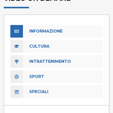
INFORMAZIONE
CULTURA
INTRATTENIMENTO
SPORT
SPECIALI