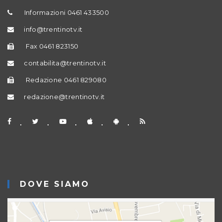
Informazioni 0461 433500
info@trentinotv.it
Fax 0461 823150
contabilita@trentinotv.it
Redazione 0461 829080
redazione@trentinotv.it
DOVE SIAMO