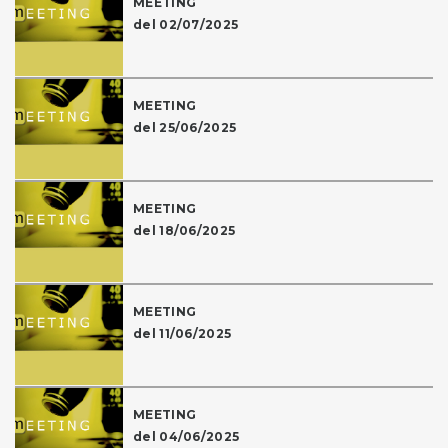
MEETING
del 02/07/2025
MEETING
del 25/06/2025
MEETING
del 18/06/2025
MEETING
del 11/06/2025
MEETING
del 04/06/2025