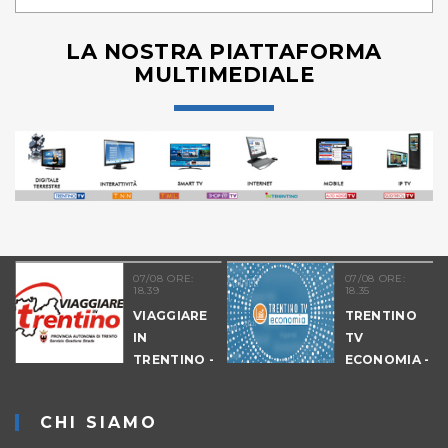
LA NOSTRA PIATTAFORMA
MULTIMEDIALE
07/08 ORE:
07/08 ORE:
18.39
18.35
VIAGGIARE
TRENTINO
IN
TV
09
TRENTINO -
ECONOMIA -
CANTIERI
EDIZIONE
SERALE
CHI SIAMO