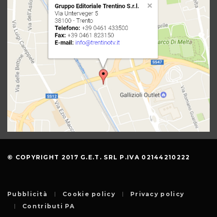
© COPYRIGHT 2017 G.E.T. SRL P.IVA 02144210222
Pubblicità
Cookie policy
Privacy policy
Contributi PA