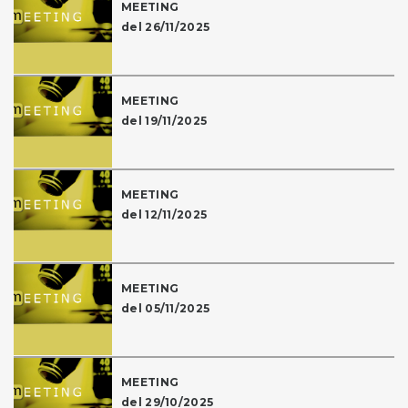
MEETING
del 26/11/2025
MEETING
del 19/11/2025
MEETING
del 12/11/2025
MEETING
del 05/11/2025
MEETING
del 29/10/2025