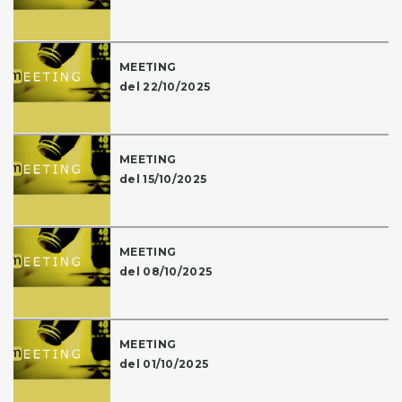
MEETING
del 22/10/2025
MEETING
del 15/10/2025
MEETING
del 08/10/2025
MEETING
del 01/10/2025