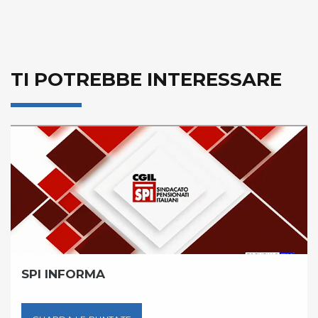
TI POTREBBE INTERESSARE
SPI INFORMA