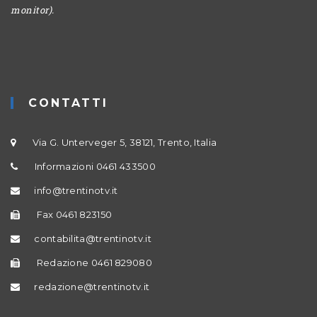
monitor).
CONTATTI
Via G. Unterveger 5, 38121, Trento, Italia
Informazioni 0461 433500
info@trentinotv.it
Fax 0461 823150
contabilita@trentinotv.it
Redazione 0461 829080
redazione@trentinotv.it