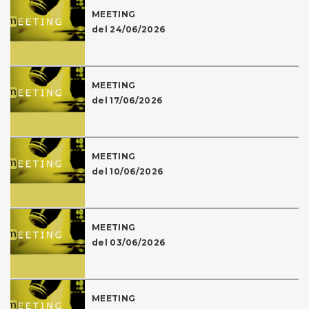
MEETING
del 24/06/2026
MEETING
del 17/06/2026
MEETING
del 10/06/2026
MEETING
del 03/06/2026
MEETING