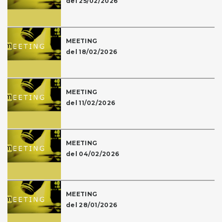
del 25/02/2026
MEETING
del 18/02/2026
MEETING
del 11/02/2026
MEETING
del 04/02/2026
MEETING
del 28/01/2026