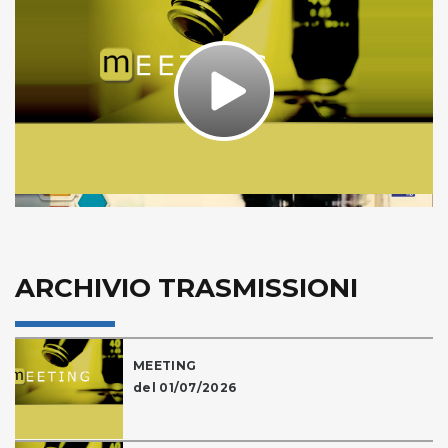
Play
Video
ARCHIVIO TRASMISSIONI
MEETING
del 01/07/2026