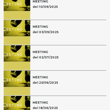
MEETING
del 10/09/2025
MEETING
del 03/09/2025
MEETING
del 02/07/2025
MEETING
del 25/06/2025
MEETING
del 18/06/2025