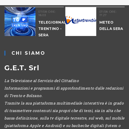
07/08 ORE:
07/08 ORE:
18.03
17.27
TELEGIORNALE
METEO
TRENTINO -
DELLA SERA
-
SERA
CHI SIAMO
G.E.T. Srl
La Televisione al Servizio del Cittadino
Informazioni e programmi di approfondimento dalle redazioni
di Trento e Bolzano.
Tramite la sua piattaforma multimediale interattiva è in grado
di trasmettere contenuti sia propri che di terzi, sia in alta che
bassa definizione, sulla tv digitale terrestre, sul web, sul mobile
(piattaforma Apple e Android) e su bacheche digitali (totem o