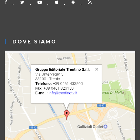
DOVE SIAMO