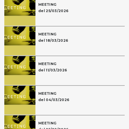
MEETING
del 25/03/2026
MEETING
del 18/03/2026
MEETING
del 11/03/2026
MEETING
del 04/03/2026
MEETING