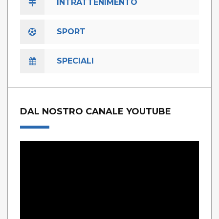
INTRATTENIMENTO
SPORT
SPECIALI
DAL NOSTRO CANALE YOUTUBE