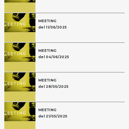
MEETING
del 11/06/2025
MEETING
del 04/06/2025
MEETING
del 28/05/2025
MEETING
del 21/05/2025