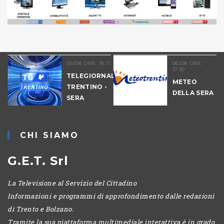
06/08 ORE: 18.11
06/08 ORE:
17.30
TELEGIORNALE
METEO
TRENTINO -
DELLA SERA
SERA
-
CHI SIAMO
G.E.T. Srl
La Televisione al Servizio del Cittadino
Informazioni e programmi di approfondimento dalle redazioni
di Trento e Bolzano.
Tramite la sua piattaforma multimediale interattiva è in grado