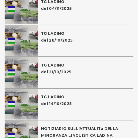
TG LADINO
del 04/11/2025
TG LADINO
del 28/10/2025
TG LADINO
del 21/10/2025
TG LADINO
del 14/10/2025
NOTIZIARIO SULL'ATTUALITà DELLA
MINORANZA LINGUISTICA LADINA.