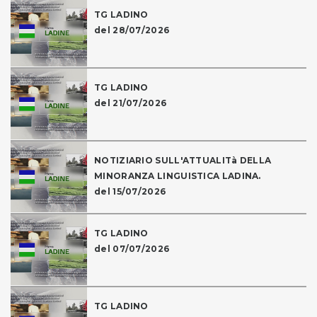
TG LADINO
del 28/07/2026
TG LADINO
del 21/07/2026
NOTIZIARIO SULL'ATTUALITà DELLA
MINORANZA LINGUISTICA LADINA.
del 15/07/2026
TG LADINO
del 07/07/2026
TG LADINO