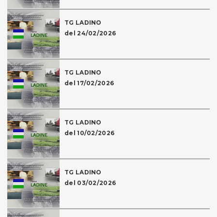
TG LADINO
del 24/02/2026
TG LADINO
del 17/02/2026
TG LADINO
del 10/02/2026
TG LADINO
del 03/02/2026