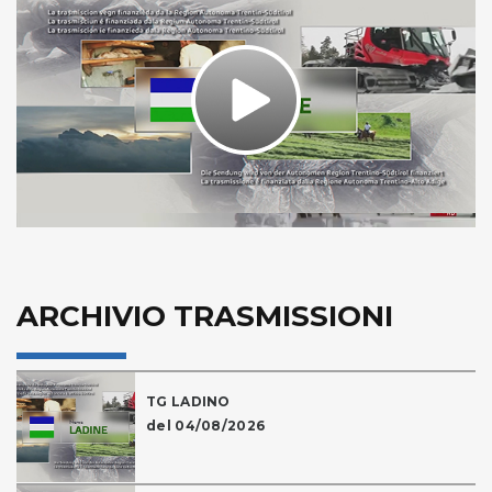
Play
Video
ARCHIVIO TRASMISSIONI
TG LADINO
del 04/08/2026