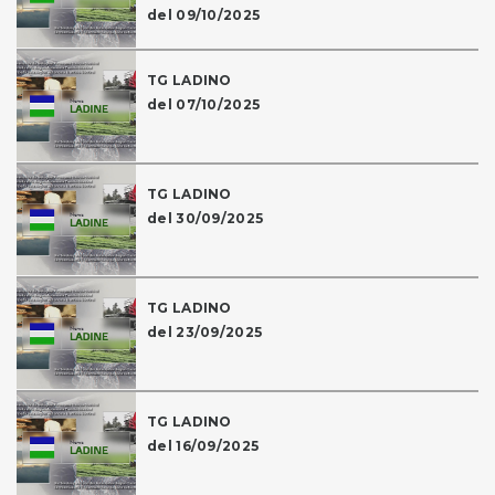
del 09/10/2025
TG LADINO
del 07/10/2025
TG LADINO
del 30/09/2025
TG LADINO
del 23/09/2025
TG LADINO
del 16/09/2025