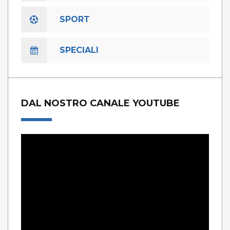
SPORT
SPECIALI
DAL NOSTRO CANALE YOUTUBE