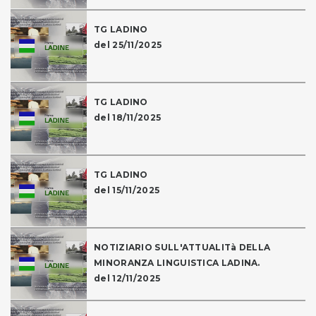
TG LADINO
del 25/11/2025
TG LADINO
del 18/11/2025
TG LADINO
del 15/11/2025
NOTIZIARIO SULL'ATTUALITà DELLA
MINORANZA LINGUISTICA LADINA.
del 12/11/2025