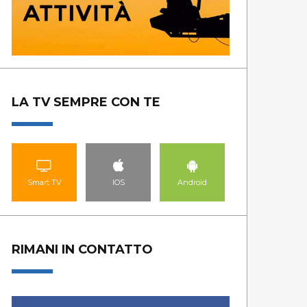
LA TV SEMPRE CON TE
Smart TV
IOS
Android
MARCELLO CARLI
FES
RIMANI IN CONTATTO
GUARDA LE PUNTATE
GUA