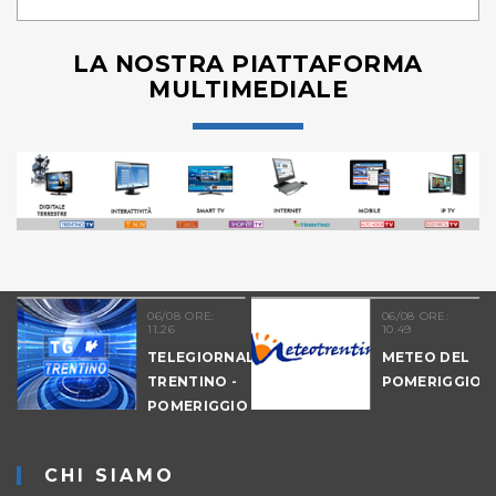
LA NOSTRA PIATTAFORMA
MULTIMEDIALE
06/08 ORE:
06/08 ORE:
11.26
10.49
TELEGIORNALE
METEO DEL
TRENTINO -
POMERIGGIO
-
POMERIGGIO
IO
CHI SIAMO