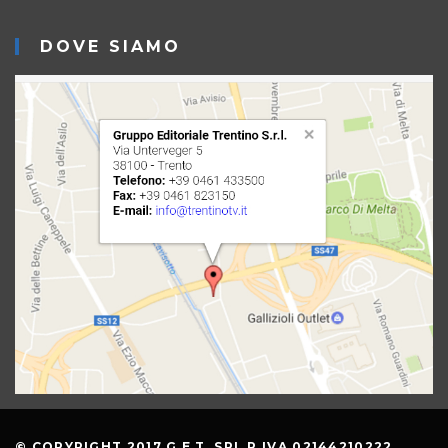
DOVE SIAMO
© COPYRIGHT 2017 G.E.T. SRL P.IVA 02144210222