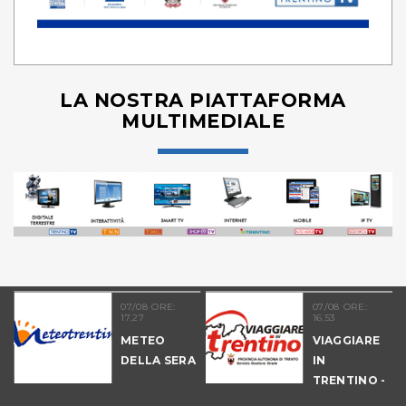
LA NOSTRA PIATTAFORMA
MULTIMEDIALE
07/08 ORE:
07/08 ORE:
17.27
16.53
NALE
METEO
VIAGGIARE
-
DELLA SERA
IN
TRENTINO -
POMERIGGIO