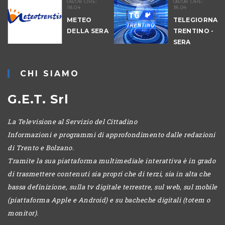
08/08 ORE:
08/08 ORE:
18.04
18.04
METEO
TELEGIORNAL
DELLA SERA
TRENTINO -
-
SERA
CHI SIAMO
G.E.T. Srl
La Televisione al Servizio del Cittadino
Informazioni e programmi di approfondimento dalle redazioni
di Trento e Bolzano.
Tramite la sua piattaforma multimediale interattiva è in grado
di trasmettere contenuti sia propri che di terzi, sia in alta che
bassa definizione, sulla tv digitale terrestre, sul web, sul mobile
(piattaforma Apple e Android) e su bacheche digitali (totem o
monitor).