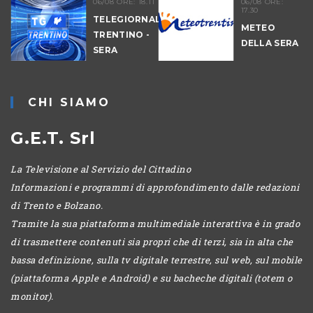
06/08 ORE: 18.11
06/08 ORE:
17.30
TELEGIORNALE
METEO
TRENTINO -
DELLA SERA
SERA
-
CHI SIAMO
G.E.T. Srl
La Televisione al Servizio del Cittadino
Informazioni e programmi di approfondimento dalle redazioni
di Trento e Bolzano.
Tramite la sua piattaforma multimediale interattiva è in grado
di trasmettere contenuti sia propri che di terzi, sia in alta che
bassa definizione, sulla tv digitale terrestre, sul web, sul mobile
(piattaforma Apple e Android) e su bacheche digitali (totem o
monitor).