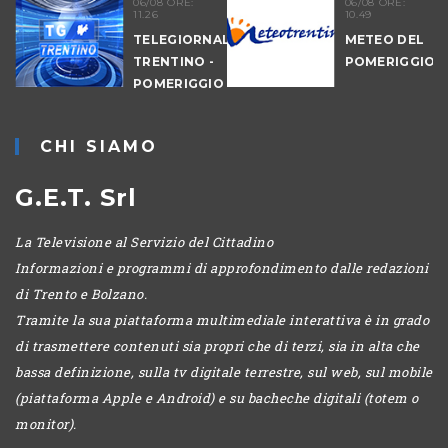
06/08 ORE:
06/08 ORE:
11.26
10.49
TELEGIORNALE
METEO DEL
TRENTINO -
POMERIGGIO
POMERIGGIO
O
CHI SIAMO
G.E.T. Srl
La Televisione al Servizio del Cittadino
Informazioni e programmi di approfondimento dalle redazioni
di Trento e Bolzano.
Tramite la sua piattaforma multimediale interattiva è in grado
di trasmettere contenuti sia propri che di terzi, sia in alta che
bassa definizione, sulla tv digitale terrestre, sul web, sul mobile
(piattaforma Apple e Android) e su bacheche digitali (totem o
monitor).