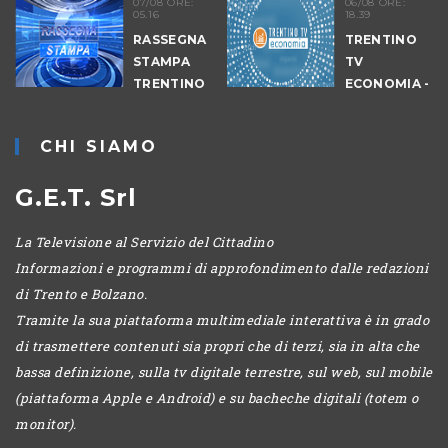
07/08 ORE:
06/08 ORE:
05.16
18.39
RASSEGNA
TRENTINO
STAMPA
TV
TRENTINO
ECONOMIA -
EDIZIONE
SERALE
CHI SIAMO
G.E.T. Srl
La Televisione al Servizio del Cittadino
Informazioni e programmi di approfondimento dalle redazioni
di Trento e Bolzano.
Tramite la sua piattaforma multimediale interattiva è in grado
di trasmettere contenuti sia propri che di terzi, sia in alta che
bassa definizione, sulla tv digitale terrestre, sul web, sul mobile
(piattaforma Apple e Android) e su bacheche digitali (totem o
monitor).