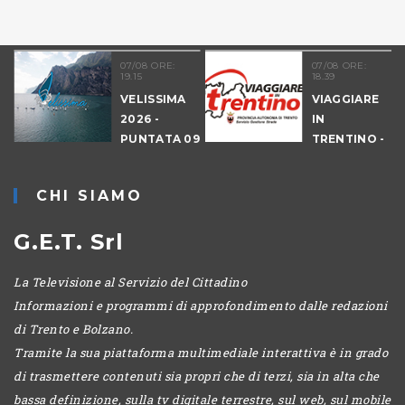
07/08 ORE:
07/08 ORE:
19.15
18.39
VELISSIMA
VIAGGIARE
2026 -
IN
PUNTATA 09
TRENTINO -
- DRAGON
CANTIERI
HUNT
CHI SIAMO
LEVICO
G.E.T. Srl
La Televisione al Servizio del Cittadino
Informazioni e programmi di approfondimento dalle redazioni
di Trento e Bolzano.
Tramite la sua piattaforma multimediale interattiva è in grado
di trasmettere contenuti sia propri che di terzi, sia in alta che
bassa definizione, sulla tv digitale terrestre, sul web, sul mobile