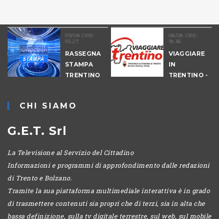
09/08 ORE:
08/08 ORE:
05.27
18.36
COLTURA
RASSEGNA
VIAGGIARE
STAMPA
IN
TRENTINO
TRENTINO -
CANTIERI
CHI SIAMO
G.E.T. Srl
La Televisione al Servizio del Cittadino
Informazioni e programmi di approfondimento dalle redazioni
di Trento e Bolzano.
Tramite la sua piattaforma multimediale interattiva è in grado
di trasmettere contenuti sia propri che di terzi, sia in alta che
bassa definizione, sulla tv digitale terrestre, sul web, sul mobile